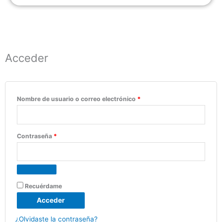
Obligatorio
Obligatorio
Obligatorio
Obligatorio
Obligatorio
Acceder
Nombre de usuario o correo electrónico
*
Contraseña
*
Recuérdame
Acceder
¿Olvidaste la contraseña?