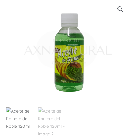
Aceite
de
Romero
del
Roble
120ml
cantidad