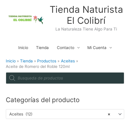
Ir
Tienda Naturista
al
El Colibrí
contenido
La Naturaleza Tiene Algo Para Ti
Inicio
Tienda
Contacto
Mi Cuenta
Inicio
Tienda
Productos
Aceites
Aceite de Romero del Roble 120ml
P
r
o
d
u
c
t
Categorías del producto
s
s
e
a
Aceites (12)
×
r
c
h