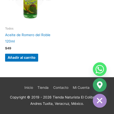
Todos
Aceite de Romero del Roble
120ml
$
49
Añadir al carrito
Inicio
Tienda
Contacto
Mi Cuenta
chaty
Hide
Copyright © 2019 - 2026
Tienda Naturista El Colibrí
| San
Andres Tuxlta, Veracruz, México.