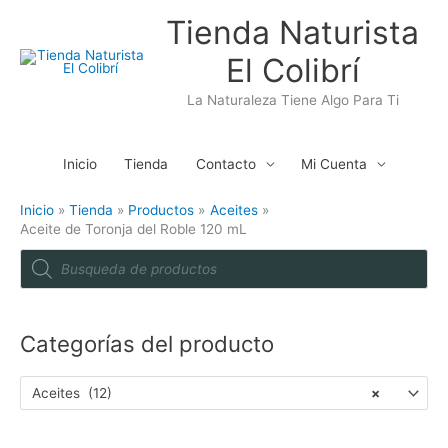
Ir
Tienda Naturista
al
El Colibrí
contenido
La Naturaleza Tiene Algo Para Ti
Inicio
Tienda
Contacto
Mi Cuenta
Inicio
Tienda
Productos
Aceites
Aceite de Toronja del Roble 120 mL
P
r
o
d
u
c
t
Categorías del producto
s
s
e
a
Aceites (12)
×
r
c
h