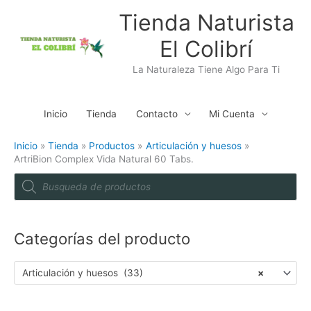
Ir
Tienda Naturista
al
El Colibrí
contenido
La Naturaleza Tiene Algo Para Ti
Inicio
Tienda
Contacto
Mi Cuenta
Inicio
Tienda
Productos
Articulación y huesos
ArtriBion Complex Vida Natural 60 Tabs.
P
r
o
d
u
c
t
Categorías del producto
s
s
e
a
Articulación y huesos (33)
×
r
c
h