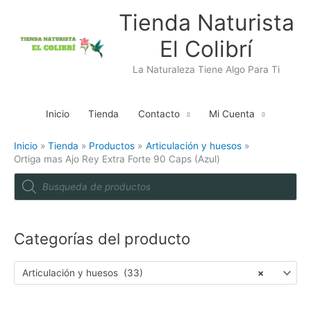
Ir
Tienda Naturista
al
El Colibrí
contenido
La Naturaleza Tiene Algo Para Ti
Inicio
Tienda
Contacto
Mi Cuenta
Inicio
Tienda
Productos
Articulación y huesos
Ortiga mas Ajo Rey Extra Forte 90 Caps (Azul)
P
r
o
d
u
c
t
Categorías del producto
s
s
e
a
Articulación y huesos (33)
×
r
c
h