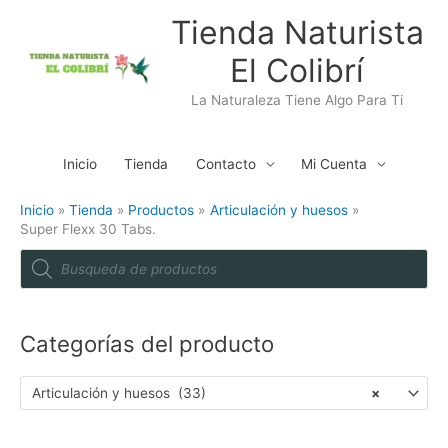
Ir
Tienda Naturista
al
El Colibrí
contenido
La Naturaleza Tiene Algo Para Ti
Inicio
Tienda
Contacto
Mi Cuenta
Inicio
Tienda
Productos
Articulación y huesos
Super Flexx 30 Tabs.
P
r
o
d
u
c
t
Categorías del producto
s
s
e
a
Articulación y huesos (33)
×
r
c
h