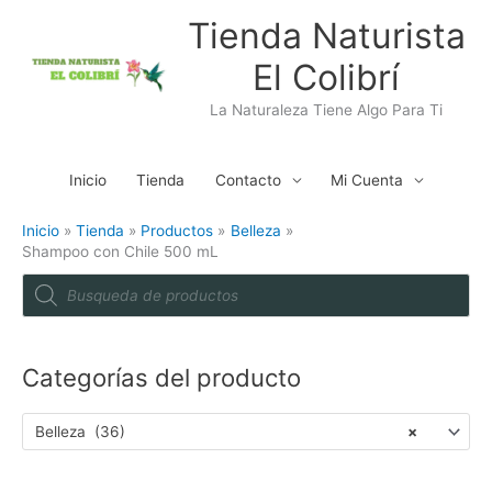
Ir
Tienda Naturista
al
El Colibrí
contenido
La Naturaleza Tiene Algo Para Ti
Inicio
Tienda
Contacto
Mi Cuenta
Inicio
Tienda
Productos
Belleza
Shampoo con Chile 500 mL
P
r
o
d
u
c
t
Categorías del producto
s
s
e
a
Belleza (36)
×
r
c
h