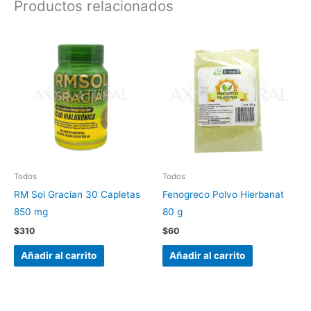
Productos relacionados
Todos
Todos
RM Sol Gracian 30 Capletas
Fenogreco Polvo Hierbanat
850 mg
80 g
$
310
$
60
Añadir al carrito
Añadir al carrito