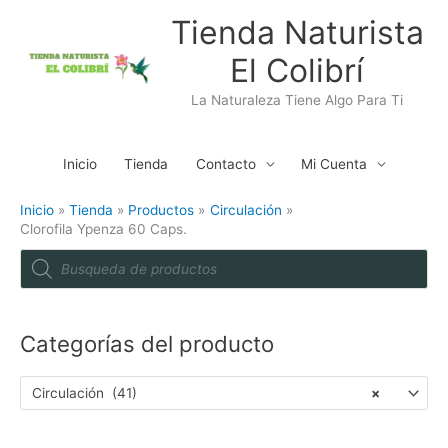
Ir
Tienda Naturista
al
El Colibrí
contenido
La Naturaleza Tiene Algo Para Ti
Inicio
Tienda
Contacto
Mi Cuenta
Inicio
Tienda
Productos
Circulación
Clorofila Ypenza 60 Caps.
P
r
o
d
u
c
t
Categorías del producto
s
s
e
a
Circulación (41)
×
r
c
h