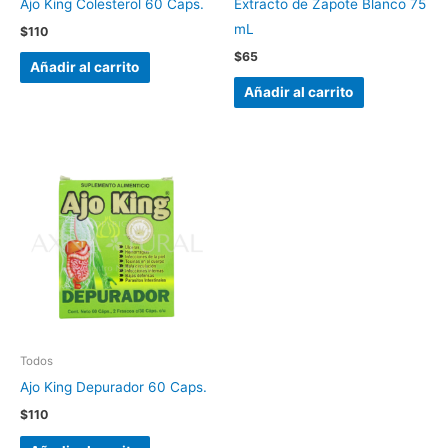
Ajo King Colesterol 60 Caps.
Extracto de Zapote Blanco 75
mL
$
110
$
65
Añadir al carrito
Añadir al carrito
Todos
Ajo King Depurador 60 Caps.
$
110