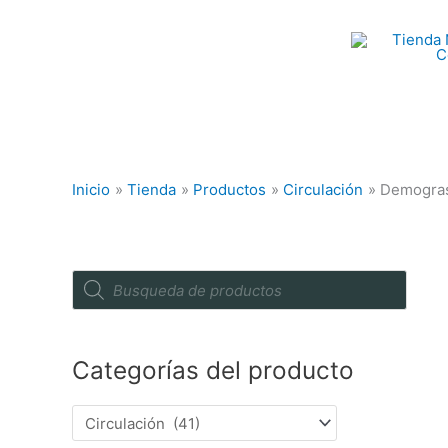
Ir
al
contenido
Inicio
Tienda
Productos
Circulación
Demogras
P
r
o
d
u
c
Categorías del producto
t
s
s
e
a
r