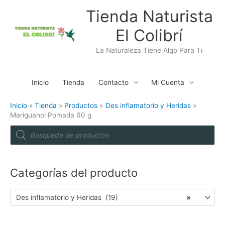
Ir
Tienda Naturista
al
El Colibrí
contenido
La Naturaleza Tiene Algo Para Ti
Inicio
Tienda
Contacto
Mi Cuenta
Inicio
Tienda
Productos
Des inflamatorio y Heridas
Mariguanol Pomada 60 g
P
r
o
d
u
c
t
Categorías del producto
s
s
e
a
Des inflamatorio y Heridas (19)
×
r
c
h