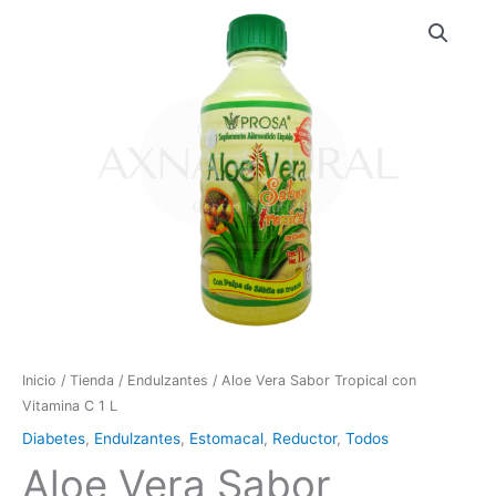
Aloe
Vera
Sabor
Tropical
con
Vitamina
C
1
L
cantidad
Inicio
/
Tienda
/
Endulzantes
/ Aloe Vera Sabor Tropical con
Vitamina C 1 L
Diabetes
,
Endulzantes
,
Estomacal
,
Reductor
,
Todos
Aloe Vera Sabor