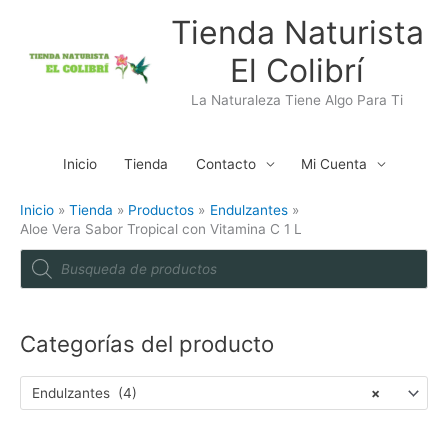
Ir
Tienda Naturista
al
El Colibrí
contenido
La Naturaleza Tiene Algo Para Ti
Inicio
Tienda
Contacto
Mi Cuenta
Inicio
Tienda
Productos
Endulzantes
Aloe Vera Sabor Tropical con Vitamina C 1 L
P
r
o
d
u
c
t
Categorías del producto
s
s
e
a
Endulzantes (4)
×
r
c
h