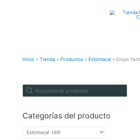
Ir
al
contenido
Inicio
Tienda
Productos
Estomacal
Dispa Yerb
P
r
o
d
u
c
Categorías del producto
t
s
s
e
a
r