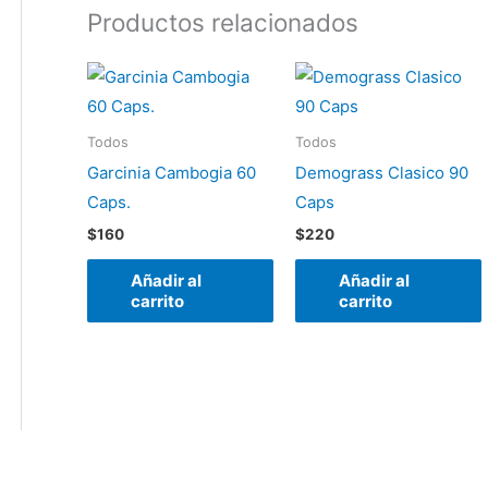
Productos relacionados
Todos
Todos
Garcinia Cambogia 60
Demograss Clasico 90
Caps.
Caps
$
160
$
220
Añadir al
Añadir al
carrito
carrito