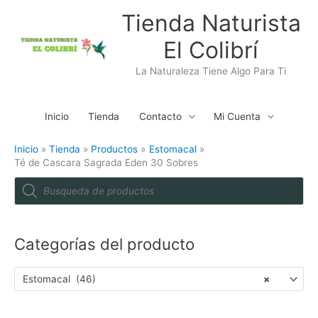
Ir
Tienda Naturista
al
El Colibrí
contenido
La Naturaleza Tiene Algo Para Ti
Inicio
Tienda
Contacto
Mi Cuenta
Inicio
Tienda
Productos
Estomacal
Té de Cascara Sagrada Eden 30 Sobres
P
r
o
d
u
c
t
Categorías del producto
s
s
e
a
Estomacal (46)
×
r
c
h