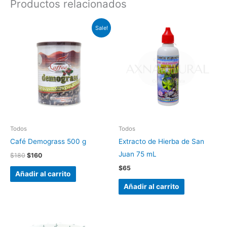
Productos relacionados
Original
Current
Sale!
price
price
was:
is:
$180.
$160.
Todos
Todos
Café Demograss 500 g
Extracto de Hierba de San
Juan 75 mL
$
180
$
160
$
65
Añadir al carrito
Añadir al carrito