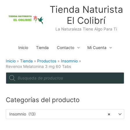
Ir
Tienda Naturista
al
El Colibrí
contenido
La Naturaleza Tiene Algo Para Ti
Inicio
Tienda
Contacto
Mi Cuenta
Inicio
Tienda
Productos
Insomnio
Revenox Melatonina 3 mg 60 Tabs
P
r
o
d
u
c
t
Categorías del producto
s
s
e
a
Insomnio (13)
×
r
c
h