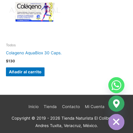
Todos
Colageno AquaBiox 30 Caps.
$
130
Añadir al carrito
Inicio
Tienda
Contacto
Mi Cuenta
chaty
Hide
Copyright © 2019 - 2026
Tienda Naturista El Colibrí
| San
Andres Tuxlta, Veracruz, México.