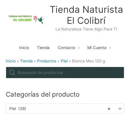
Ir
Tienda Naturista
al
El Colibrí
contenido
La Naturaleza Tiene Algo Para Ti
Inicio
Tienda
Contacto
Mi Cuenta
Inicio
Tienda
Productos
Piel
Bianca Mex 120 g
P
r
o
d
u
c
t
Categorías del producto
s
s
e
a
Piel (38)
×
r
c
h