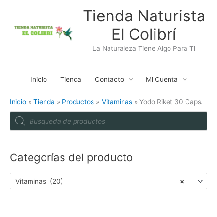
Ir
Tienda Naturista
al
El Colibrí
contenido
La Naturaleza Tiene Algo Para Ti
Inicio
Tienda
Contacto
Mi Cuenta
Inicio
Tienda
Productos
Vitaminas
Yodo Riket 30 Caps.
P
r
o
d
u
c
t
Categorías del producto
s
s
e
a
Vitaminas (20)
×
r
c
h
Yodo